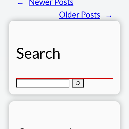
←
Newer Posts
Older Posts
→
Search
S
e
a
r
c
h