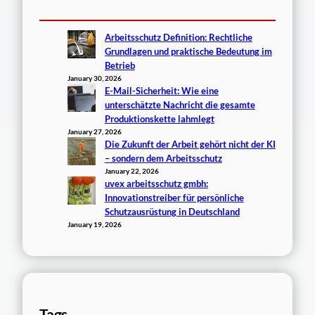
Arbeitsschutz Definition: Rechtliche
Grundlagen und praktische Bedeutung im
Betrieb
January 30, 2026
E-Mail-Sicherheit: Wie eine
unterschätzte Nachricht die gesamte
Produktionskette lahmlegt
January 27, 2026
Die Zukunft der Arbeit gehört nicht der KI
– sondern dem Arbeitsschutz
January 22, 2026
uvex arbeitsschutz gmbh:
Innovationstreiber für persönliche
Schutzausrüstung in Deutschland
January 19, 2026
Tags