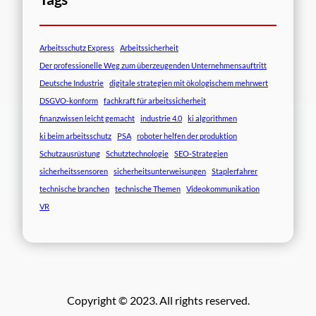
Arbeitsschutz Express
Arbeitssicherheit
Der professionelle Weg zum überzeugenden Unternehmensauftritt
Deutsche Industrie
digitale strategien mit ökologischem mehrwert
DSGVO-konform
fachkraft für arbeitssicherheit
finanzwissen leicht gemacht
industrie 4.0
ki algorithmen
ki beim arbeitsschutz
PSA
roboter helfen der produktion
Schutzausrüstung
Schutztechnologie
SEO-Strategien
sicherheitssensoren
sicherheitsunterweisungen
Staplerfahrer
technische branchen
technische Themen
Videokommunikation
VR
Copyright © 2023. All rights reserved.