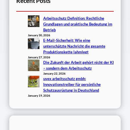
Recent Posts
Arbeitsschutz Definition: Rechtliche
Grundlagen und praktische Bedeutung im
Betrieb
January 30, 2026
E-Mail-Sicherheit: Wie eine
unterschätzte Nachricht die gesamte
Produktionskette lahmlegt
January 27, 2026
Die Zukunft der Arbeit gehört nicht der KI
– sondern dem Arbeitsschutz
January 22, 2026
uvex arbeitsschutz gmbh:
Innovationstreiber für persönliche
Schutzausrüstung in Deutschland
January 19, 2026