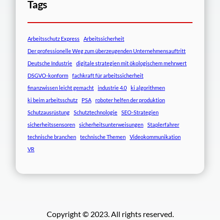
Tags
Arbeitsschutz Express
Arbeitssicherheit
Der professionelle Weg zum überzeugenden Unternehmensauftritt
Deutsche Industrie
digitale strategien mit ökologischem mehrwert
DSGVO-konform
fachkraft für arbeitssicherheit
finanzwissen leicht gemacht
industrie 4.0
ki algorithmen
ki beim arbeitsschutz
PSA
roboter helfen der produktion
Schutzausrüstung
Schutztechnologie
SEO-Strategien
sicherheitssensoren
sicherheitsunterweisungen
Staplerfahrer
technische branchen
technische Themen
Videokommunikation
VR
Copyright © 2023. All rights reserved.