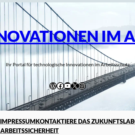
NNOVATIONEN IM 
Ihr Portal für technologische Innovationen im Arbeitsschutz
WordPress
Facebook
YouTube
X
Instagram
IMPRESSUM
KONTAKTIERE DAS ZUKUNFTSLABO
 ARBEITSSICHERHEIT