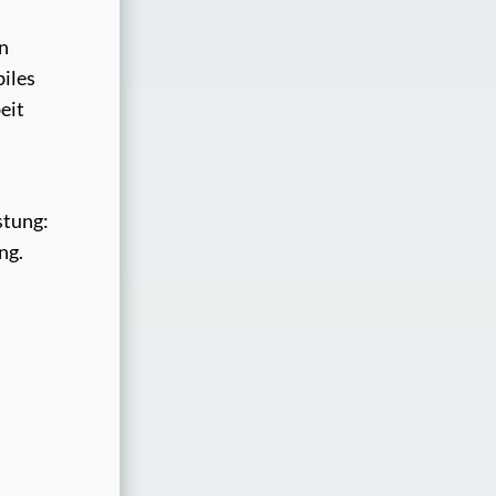
en
iles
eit
stung:
ng.