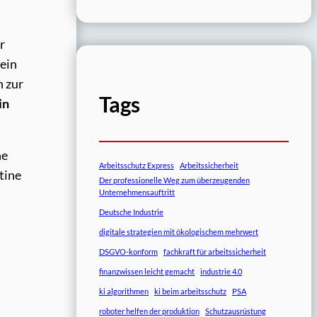
r
 ein
n zur
Tags
in
ne
Arbeitsschutz Express
Arbeitssicherheit
tine
Der professionelle Weg zum überzeugenden
Unternehmensauftritt
Deutsche Industrie
digitale strategien mit ökologischem mehrwert
DSGVO-konform
fachkraft für arbeitssicherheit
finanzwissen leicht gemacht
industrie 4.0
ki algorithmen
ki beim arbeitsschutz
PSA
roboter helfen der produktion
Schutzausrüstung