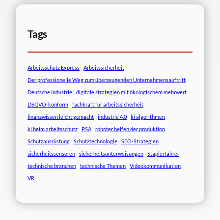
Tags
Arbeitsschutz Express
Arbeitssicherheit
Der professionelle Weg zum überzeugenden Unternehmensauftritt
Deutsche Industrie
digitale strategien mit ökologischem mehrwert
DSGVO-konform
fachkraft für arbeitssicherheit
finanzwissen leicht gemacht
industrie 4.0
ki algorithmen
ki beim arbeitsschutz
PSA
roboter helfen der produktion
Schutzausrüstung
Schutztechnologie
SEO-Strategien
sicherheitssensoren
sicherheitsunterweisungen
Staplerfahrer
technische branchen
technische Themen
Videokommunikation
VR