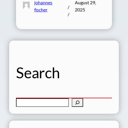
johannes
August 29,
/
fischer
2025
/
Search
S
e
a
r