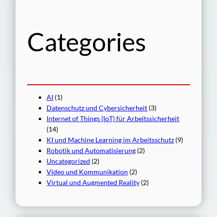
c
h
Categories
AI
(1)
Datenschutz und Cybersicherheit
(3)
Internet of Things (IoT) für Arbeitssicherheit
(14)
KI und Machine Learning im Arbeitsschutz
(9)
Robotik und Automatisierung
(2)
Uncategorized
(2)
Video und Kommunikation
(2)
Virtual und Augmented Reality
(2)