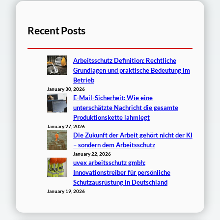
Recent Posts
Arbeitsschutz Definition: Rechtliche
Grundlagen und praktische Bedeutung im
Betrieb
January 30, 2026
E-Mail-Sicherheit: Wie eine
unterschätzte Nachricht die gesamte
Produktionskette lahmlegt
January 27, 2026
Die Zukunft der Arbeit gehört nicht der KI
– sondern dem Arbeitsschutz
January 22, 2026
uvex arbeitsschutz gmbh:
Innovationstreiber für persönliche
Schutzausrüstung in Deutschland
January 19, 2026